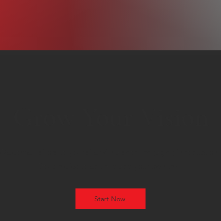
Grow Your Vision
Welcome visitors to your site with a short, engaging introduction.
Double click to edit and add your own text.
Start Now