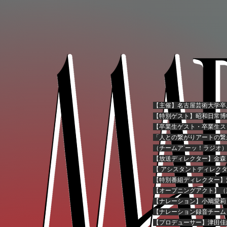
【主催】名古屋芸術大学卒
【特別ゲスト】昭和日常博
【卒業生ゲスト・卒業生ス
「人との繋がりアートの繋
（チームア”ーッ！ラジオ
【放送ディレクター】金森
【 アシスタントディレク
【特別番組ディレクター】
【オープニングアクト】
（
【ナレーション】小鳩愛莉
【ナレーション録音チーム
【プロデューサー】津田佳