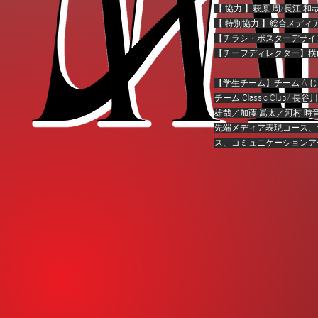
【 協力 】萩原 周/長江 和
【 特別協力 】総合メディアサーク
【チラシ・ポスターデザ
【チーフディレクター】横
【学生チーム】
チーム A 
チーム Classic Club/ 
雄哉／加藤 嵩太／河村 時
先端メディア表現コース、
ス、コミュニケーションア