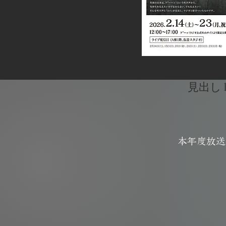
見出し h
​本年度放送