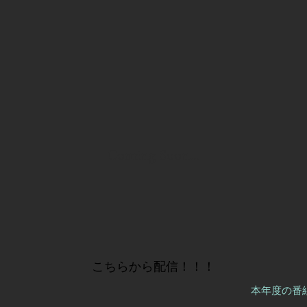
Coming Soon...
​こちらから配信！！！
本年度の番