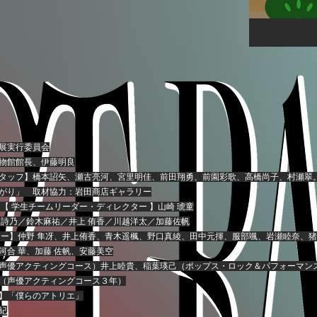
展実行委員会
物館館長、伊藤明良
タッフ】橋本詔矢、瀬古亮河、宮里明佳、前田翔勇、
前園彩歌、高橋尚子、村瀬翠。
がり」
取材協力：岩田商店ギャラリー
）
【 学生チームリーダー・ディレクター 】山崎 琥童
 詩乃／鈴木麻祐／井上 侑香／川越洋太／加藤佐帆
ター】
仲野 隼冴、井上侑香、青木遥楓、野口真綾、田中元揮、服部颯、岩瀬睦奈、
河合 華、加藤 佐帆、安藤美空
声優アクティングコース）井上睦貴、稲葉瑛己
（ポップス・ロック＆パフォーマン
（声優アクティングコース３年）
】「僕らのアトリエ」
紀