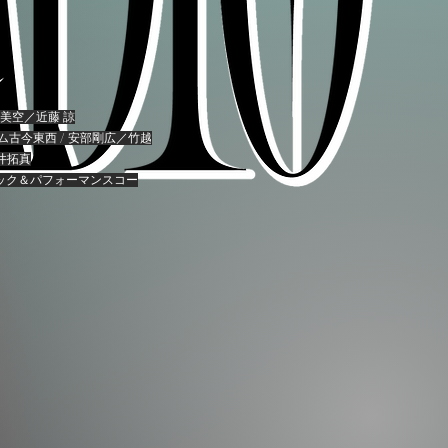
藤 美空／近藤 諒
ム古今東西 / 安部剛広／竹越
井拓真
ック＆パフォーマンスコー