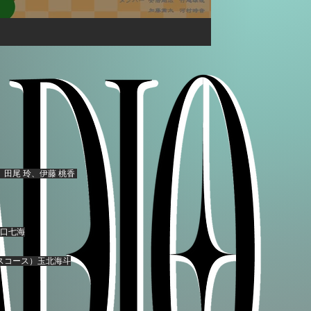
田尾 玲、伊藤 桃香
猪口七海
スコース）玉北海斗