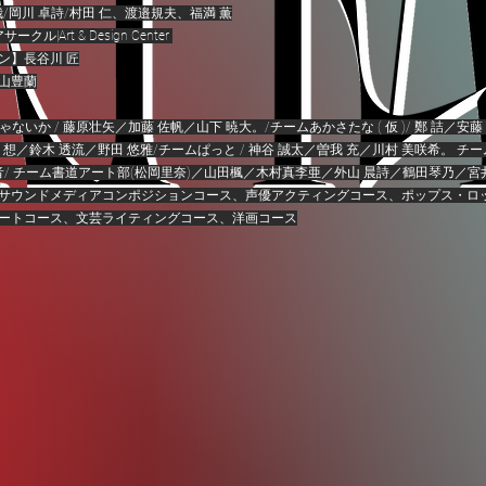
哉/岡川 卓詩/村田 仁、渡邉規夫、福満 薫
ル|Art & Design Center
イン】長谷川 匠
山豊蘭
じゃないか / 藤原壮矢／加藤 佐帆／山下 暁大。/
チームあかさたな ( 仮 )/ 鄭 詰／安
長谷川 想／鈴木 透流／野田 悠雅/
チームぱっと / 神谷 誠太／曽我 充／川村 美咲希。
チー
音/
チーム書道アート部(
松岡里奈)／山田楓／木村真李亜／外山 晨詩／鶴田琴乃／宮
サウンドメディアコンポジションコース、声優アクティングコース、ポップス・ロ
ートコース、
文芸ライティングコース、洋画コース