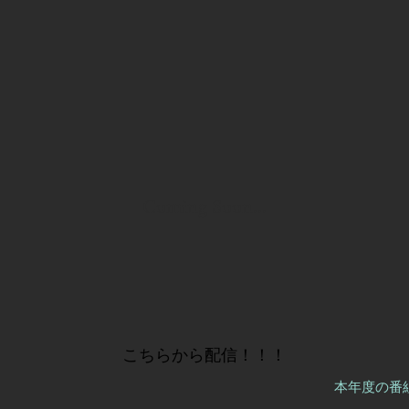
Coming Soon...
​こちらから配信！！！
本年度の番